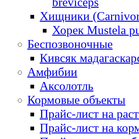
breviceps
Хищники (Carnivor
Хорек Mustela pu
Беспозвоночные
Кивсяк мадагаскар
Амфибии
Аксолотль
Кормовые объекты
Прайс-лист на рас
Прайс-лист на кор