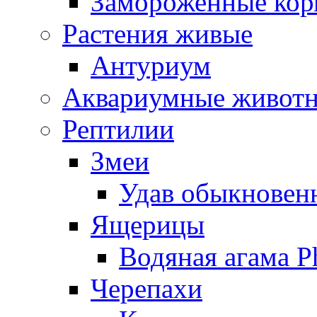
Замороженные кор
Растения живые
Антуриум
Аквариумные живот
Рептилии
Змеи
Удав обыкновенн
Ящерицы
Водяная агама Ph
Черепахи