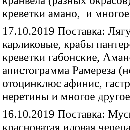
кранвела (разных окрасов
креветки амано, и многое
17.10.2019 Поставка: Ля
карликовые, крабы пантер
креветки габонские, Аман
апистограмма Рамереза (н
отоцинклюс афинис, гастр
неретины и многое другое
16.10.2019 Поставка: Мус
красноватая иловая черепа