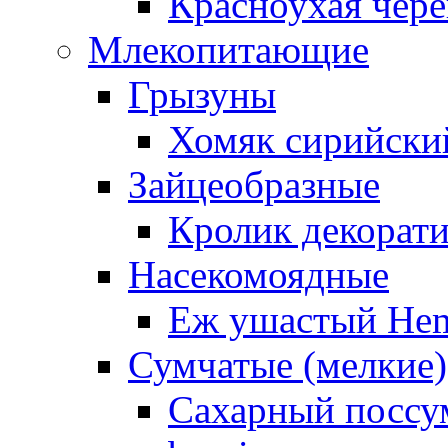
Красноухая чере
Млекопитающие
Грызуны
Хомяк сирийский
Зайцеобразные
Кролик декорат
Насекомоядные
Еж ушастый Hemi
Сумчатые (мелкие)
Сахарный поссум