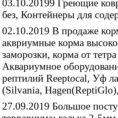
03.10.20199 Греющие ковр
без, Контейнеры для соде
02.10.2019 В продаже кор
аквриумные корма высоког
заморозки, корма от тетра
Аквариумное оборудовани
рептилий Reeptocal, Уф л
(Silvania, Hagen(ReptiGlo
27.09.2019 Большое посту
террариума: галька 2-5мм