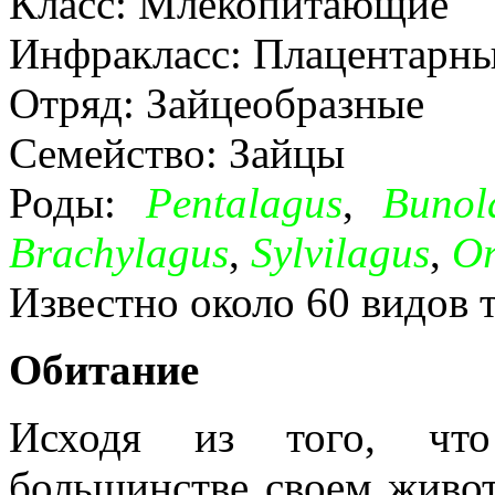
Класс: Млекопитающие
Инфракласс: Плацентарн
Отряд: Зайцеобразные
Семейство: Зайцы
Роды:
Pentalagus
,
Bunol
Brachylagus
,
Sylvilagus
,
Or
Известно около 60 видов 
Обитание
Исходя из того, что
большинстве своем живот