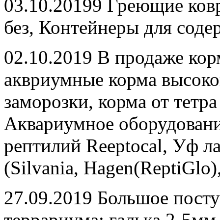
03.10.20199 Греющие ковр
без, Контейнеры для соде
02.10.2019 В продаже кор
аквриумные корма высоког
заморозки, корма от тетра
Аквариумное оборудовани
рептилий Reeptocal, Уф л
(Silvania, Hagen(ReptiGlo
27.09.2019 Большое посту
террариума: галька 2-5мм