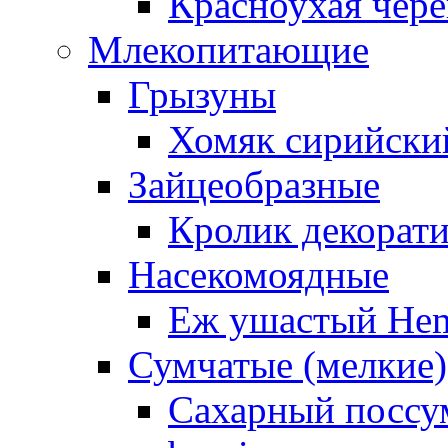
Красноухая чере
Млекопитающие
Грызуны
Хомяк сирийский
Зайцеобразные
Кролик декорат
Насекомоядные
Еж ушастый Hemi
Сумчатые (мелкие)
Сахарный поссум