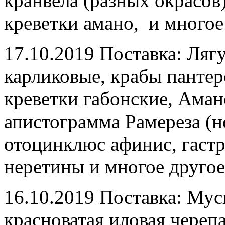
кранвела (разных окрасов
креветки амано, и многое
17.10.2019 Поставка: Ля
карликовые, крабы пантер
креветки габонские, Аман
апистограмма Рамереза (н
отоцинклюс афинис, гастр
неретины и многое другое
16.10.2019 Поставка: Мус
красноватая иловая черепа