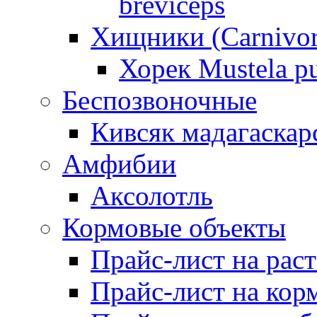
breviceps
Хищники (Carnivor
Хорек Mustela pu
Беспозвоночные
Кивсяк мадагаскар
Амфибии
Аксолотль
Кормовые объекты
Прайс-лист на рас
Прайс-лист на кор