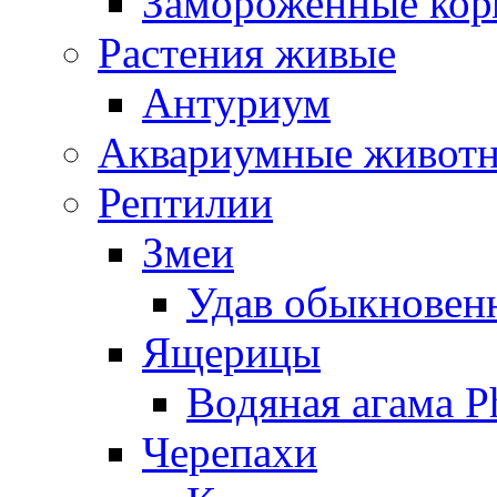
Замороженные кор
Растения живые
Антуриум
Аквариумные живот
Рептилии
Змеи
Удав обыкновенн
Ящерицы
Водяная агама Ph
Черепахи