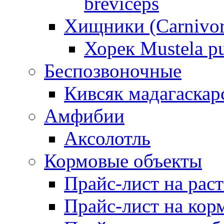
breviceps
Хищники (Carnivor
Хорек Mustela pu
Беспозвоночные
Кивсяк мадагаскар
Амфибии
Аксолотль
Кормовые объекты
Прайс-лист на рас
Прайс-лист на кор