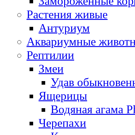
Замороженные кор
Растения живые
Антуриум
Аквариумные живот
Рептилии
Змеи
Удав обыкновенн
Ящерицы
Водяная агама Ph
Черепахи