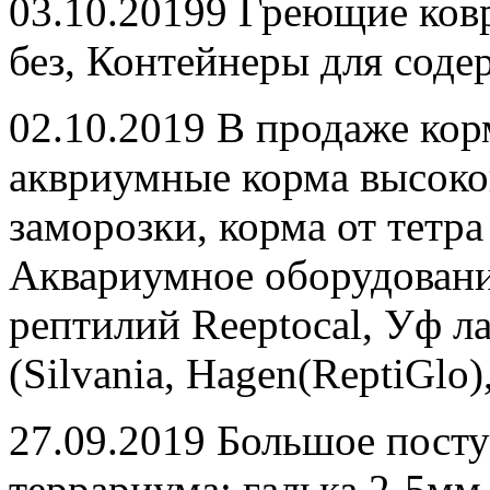
03.10.20199 Греющие ковр
без, Контейнеры для соде
02.10.2019 В продаже кор
аквриумные корма высоког
заморозки, корма от тетра
Аквариумное оборудовани
рептилий Reeptocal, Уф л
(Silvania, Hagen(ReptiGlo
27.09.2019 Большое посту
террариума: галька 2-5мм