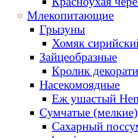
Красноухая чере
Млекопитающие
Грызуны
Хомяк сирийский
Зайцеобразные
Кролик декорат
Насекомоядные
Еж ушастый Hemi
Сумчатые (мелкие)
Сахарный поссум