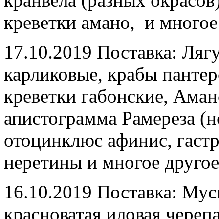
кранвела (разных окрасов
креветки амано, и многое
17.10.2019 Поставка: Ля
карликовые, крабы пантер
креветки габонские, Аман
апистограмма Рамереза (н
отоцинклюс афинис, гастр
неретины и многое другое
16.10.2019 Поставка: Мус
красноватая иловая черепа